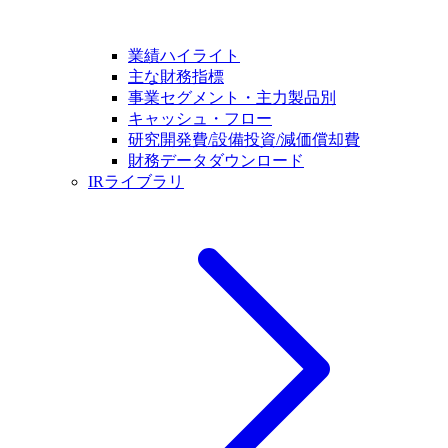
業績ハイライト
主な財務指標
事業セグメント・主力製品別
キャッシュ・フロー
研究開発費/設備投資/減価償却費
財務データダウンロード
IRライブラリ