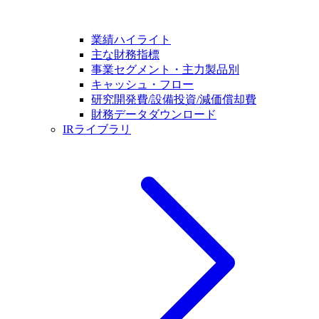
業績ハイライト
主な財務指標
事業セグメント・主力製品別
キャッシュ・フロー
研究開発費/設備投資/減価償却費
財務データダウンロード
IRライブラリ