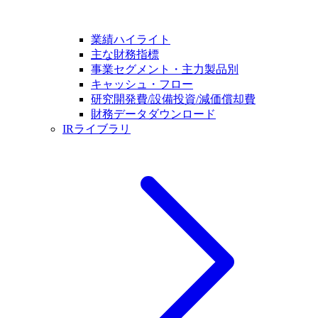
業績ハイライト
主な財務指標
事業セグメント・主力製品別
キャッシュ・フロー
研究開発費/設備投資/減価償却費
財務データダウンロード
IRライブラリ