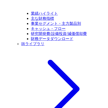
業績ハイライト
主な財務指標
事業セグメント・主力製品別
キャッシュ・フロー
研究開発費/設備投資/減価償却費
財務データダウンロード
IRライブラリ