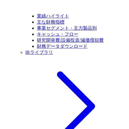
業績ハイライト
主な財務指標
事業セグメント・主力製品別
キャッシュ・フロー
研究開発費/設備投資/減価償却費
財務データダウンロード
IRライブラリ