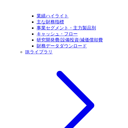
業績ハイライト
主な財務指標
事業セグメント・主力製品別
キャッシュ・フロー
研究開発費/設備投資/減価償却費
財務データダウンロード
IRライブラリ