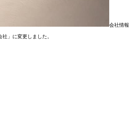
会社情報
会社」に変更しました。