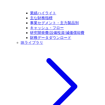
業績ハイライト
主な財務指標
事業セグメント・主力製品別
キャッシュ・フロー
研究開発費/設備投資/減価償却費
財務データダウンロード
IRライブラリ