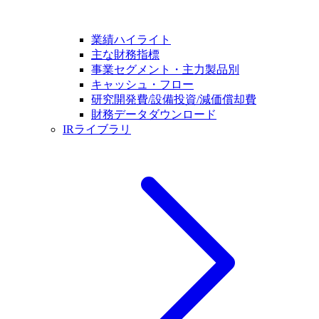
業績ハイライト
主な財務指標
事業セグメント・主力製品別
キャッシュ・フロー
研究開発費/設備投資/減価償却費
財務データダウンロード
IRライブラリ