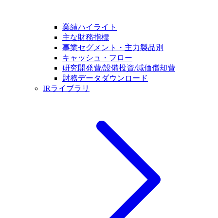
業績ハイライト
主な財務指標
事業セグメント・主力製品別
キャッシュ・フロー
研究開発費/設備投資/減価償却費
財務データダウンロード
IRライブラリ