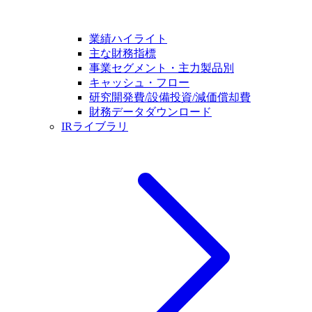
業績ハイライト
主な財務指標
事業セグメント・主力製品別
キャッシュ・フロー
研究開発費/設備投資/減価償却費
財務データダウンロード
IRライブラリ