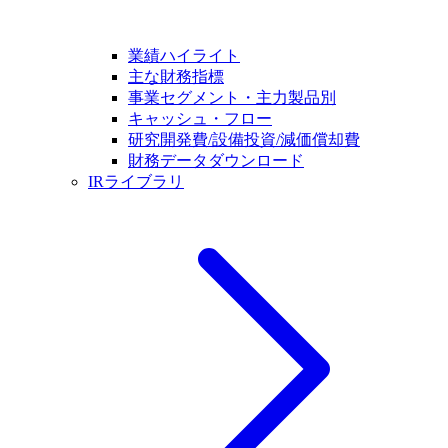
業績ハイライト
主な財務指標
事業セグメント・主力製品別
キャッシュ・フロー
研究開発費/設備投資/減価償却費
財務データダウンロード
IRライブラリ