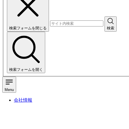
検索フォームを閉じる
検索
検索フォームを開く
Menu
会社情報