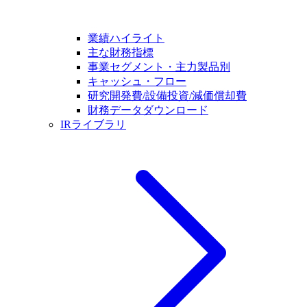
業績ハイライト
主な財務指標
事業セグメント・主力製品別
キャッシュ・フロー
研究開発費/設備投資/減価償却費
財務データダウンロード
IRライブラリ