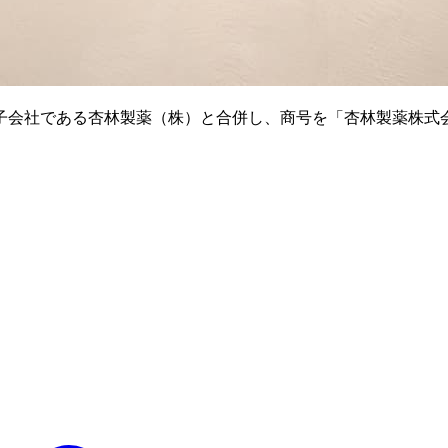
）は子会社である杏林製薬（株）と合併し、商号を「杏林製薬株式