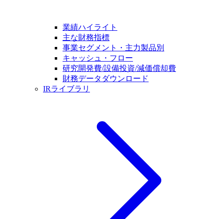
業績ハイライト
主な財務指標
事業セグメント・主力製品別
キャッシュ・フロー
研究開発費/設備投資/減価償却費
財務データダウンロード
IRライブラリ