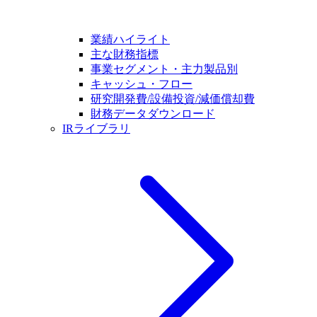
業績ハイライト
主な財務指標
事業セグメント・主力製品別
キャッシュ・フロー
研究開発費/設備投資/減価償却費
財務データダウンロード
IRライブラリ