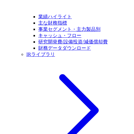
業績ハイライト
主な財務指標
事業セグメント・主力製品別
キャッシュ・フロー
研究開発費/設備投資/減価償却費
財務データダウンロード
IRライブラリ