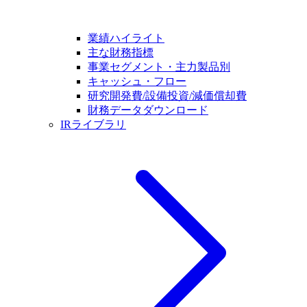
業績ハイライト
主な財務指標
事業セグメント・主力製品別
キャッシュ・フロー
研究開発費/設備投資/減価償却費
財務データダウンロード
IRライブラリ