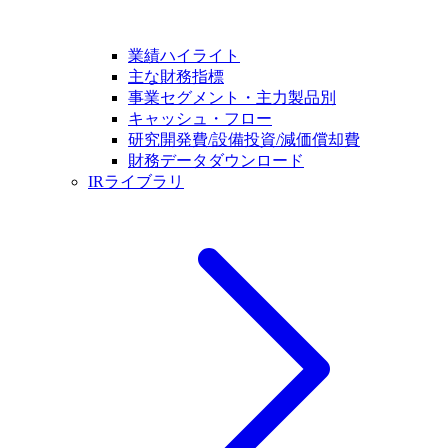
業績ハイライト
主な財務指標
事業セグメント・主力製品別
キャッシュ・フロー
研究開発費/設備投資/減価償却費
財務データダウンロード
IRライブラリ