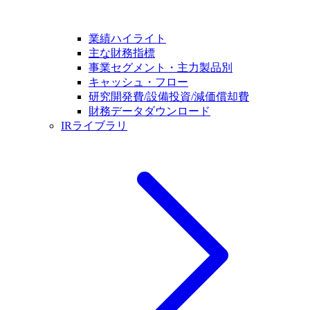
業績ハイライト
主な財務指標
事業セグメント・主力製品別
キャッシュ・フロー
研究開発費/設備投資/減価償却費
財務データダウンロード
IRライブラリ