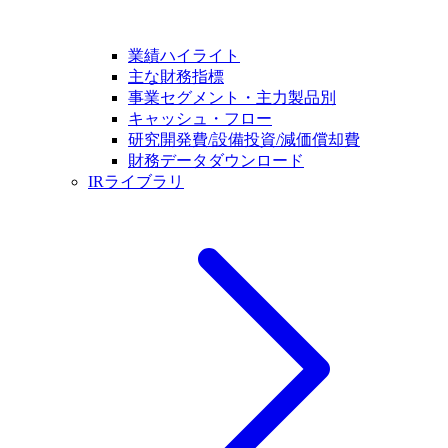
業績ハイライト
主な財務指標
事業セグメント・主力製品別
キャッシュ・フロー
研究開発費/設備投資/減価償却費
財務データダウンロード
IRライブラリ