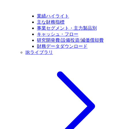
業績ハイライト
主な財務指標
事業セグメント・主力製品別
キャッシュ・フロー
研究開発費/設備投資/減価償却費
財務データダウンロード
IRライブラリ