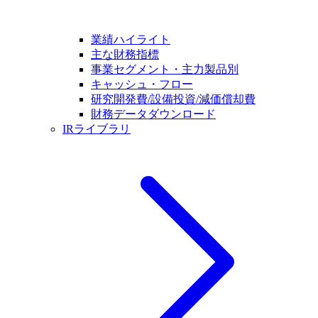
業績ハイライト
主な財務指標
事業セグメント・主力製品別
キャッシュ・フロー
研究開発費/設備投資/減価償却費
財務データダウンロード
IRライブラリ