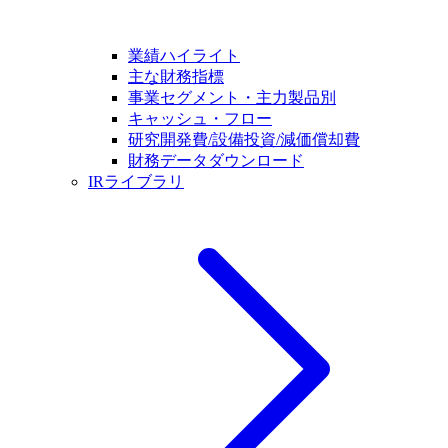
業績ハイライト
主な財務指標
事業セグメント・主力製品別
キャッシュ・フロー
研究開発費/設備投資/減価償却費
財務データダウンロード
IRライブラリ