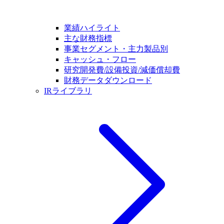
業績ハイライト
主な財務指標
事業セグメント・主力製品別
キャッシュ・フロー
研究開発費/設備投資/減価償却費
財務データダウンロード
IRライブラリ