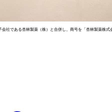
）は子会社である杏林製薬（株）と合併し、商号を「杏林製薬株式