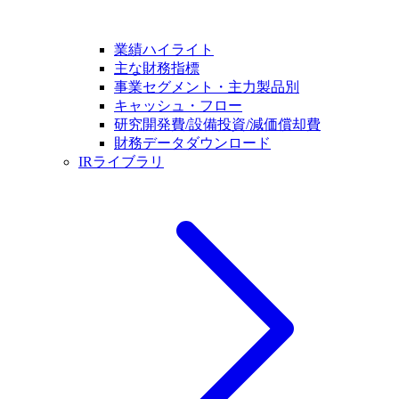
業績ハイライト
主な財務指標
事業セグメント・主力製品別
キャッシュ・フロー
研究開発費/設備投資/減価償却費
財務データダウンロード
IRライブラリ