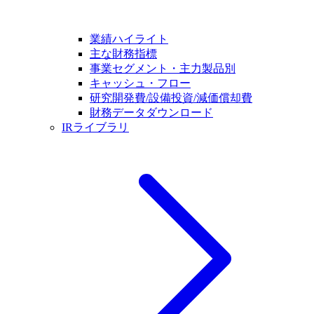
業績ハイライト
主な財務指標
事業セグメント・主力製品別
キャッシュ・フロー
研究開発費/設備投資/減価償却費
財務データダウンロード
IRライブラリ