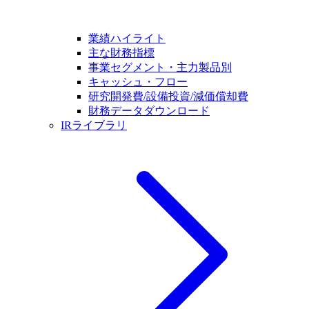
業績ハイライト
主な財務指標
事業セグメント・主力製品別
キャッシュ・フロー
研究開発費/設備投資/減価償却費
財務データダウンロード
IRライブラリ