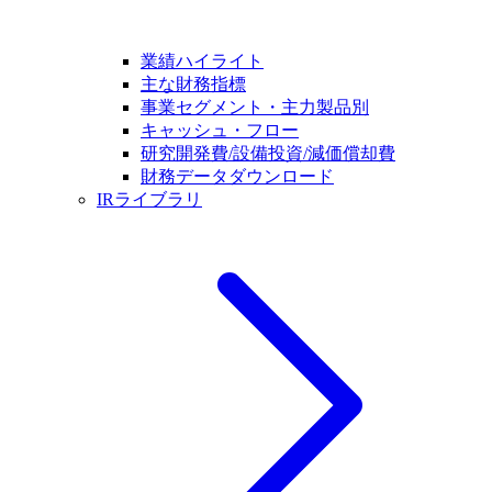
業績ハイライト
主な財務指標
事業セグメント・主力製品別
キャッシュ・フロー
研究開発費/設備投資/減価償却費
財務データダウンロード
IRライブラリ