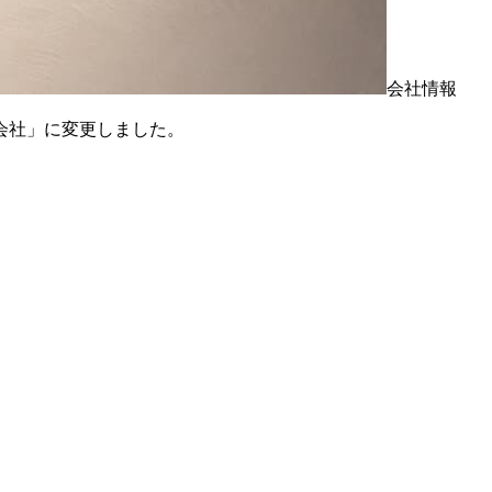
会社情報
会社」に変更しました。