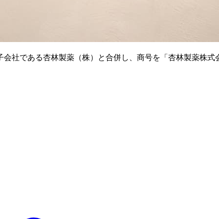
）は子会社である杏林製薬（株）と合併し、商号を「杏林製薬株式