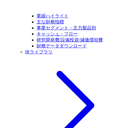
業績ハイライト
主な財務指標
事業セグメント・主力製品別
キャッシュ・フロー
研究開発費/設備投資/減価償却費
財務データダウンロード
IRライブラリ