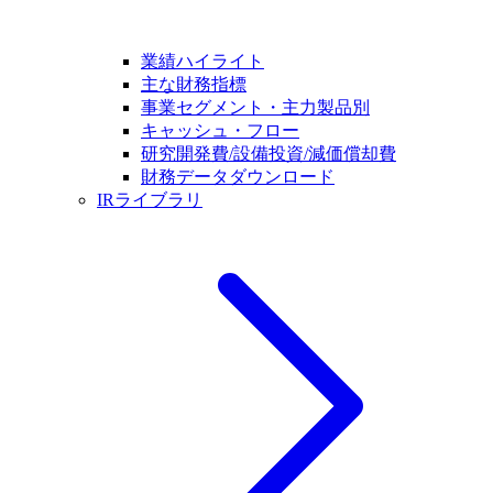
業績ハイライト
主な財務指標
事業セグメント・主力製品別
キャッシュ・フロー
研究開発費/設備投資/減価償却費
財務データダウンロード
IRライブラリ