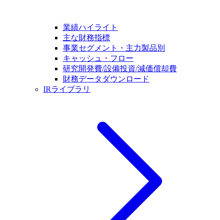
業績ハイライト
主な財務指標
事業セグメント・主力製品別
キャッシュ・フロー
研究開発費/設備投資/減価償却費
財務データダウンロード
IRライブラリ