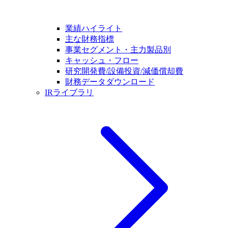
業績ハイライト
主な財務指標
事業セグメント・主力製品別
キャッシュ・フロー
研究開発費/設備投資/減価償却費
財務データダウンロード
IRライブラリ