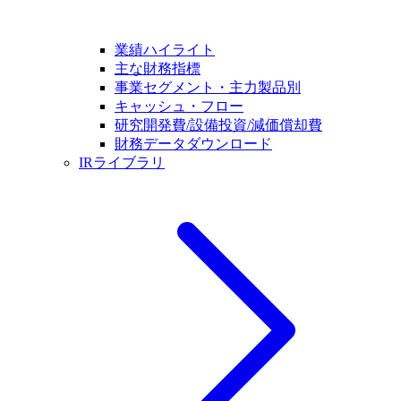
業績ハイライト
主な財務指標
事業セグメント・主力製品別
キャッシュ・フロー
研究開発費/設備投資/減価償却費
財務データダウンロード
IRライブラリ