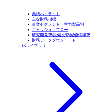
業績ハイライト
主な財務指標
事業セグメント・主力製品別
キャッシュ・フロー
研究開発費/設備投資/減価償却費
財務データダウンロード
IRライブラリ