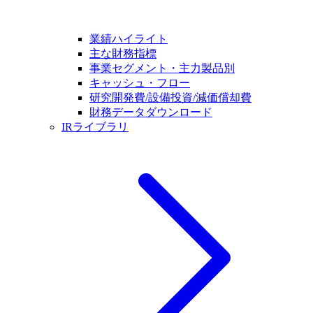
業績ハイライト
主な財務指標
事業セグメント・主力製品別
キャッシュ・フロー
研究開発費/設備投資/減価償却費
財務データダウンロード
IRライブラリ