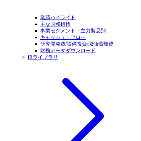
業績ハイライト
主な財務指標
事業セグメント・主力製品別
キャッシュ・フロー
研究開発費/設備投資/減価償却費
財務データダウンロード
IRライブラリ