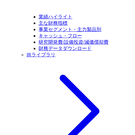
業績ハイライト
主な財務指標
事業セグメント・主力製品別
キャッシュ・フロー
研究開発費/設備投資/減価償却費
財務データダウンロード
IRライブラリ