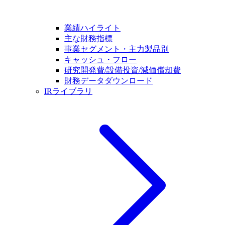
業績ハイライト
主な財務指標
事業セグメント・主力製品別
キャッシュ・フロー
研究開発費/設備投資/減価償却費
財務データダウンロード
IRライブラリ