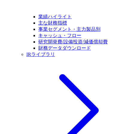
業績ハイライト
主な財務指標
事業セグメント・主力製品別
キャッシュ・フロー
研究開発費/設備投資/減価償却費
財務データダウンロード
IRライブラリ