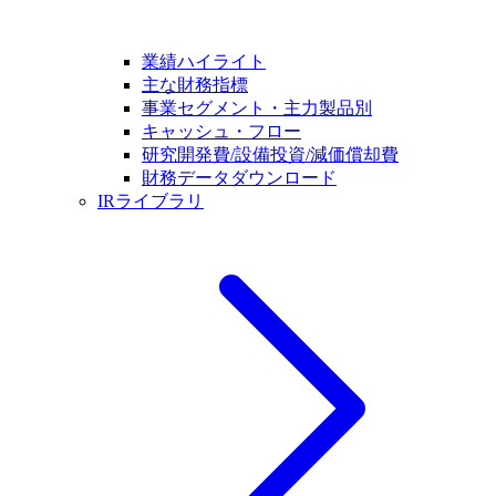
業績ハイライト
主な財務指標
事業セグメント・主力製品別
キャッシュ・フロー
研究開発費/設備投資/減価償却費
財務データダウンロード
IRライブラリ