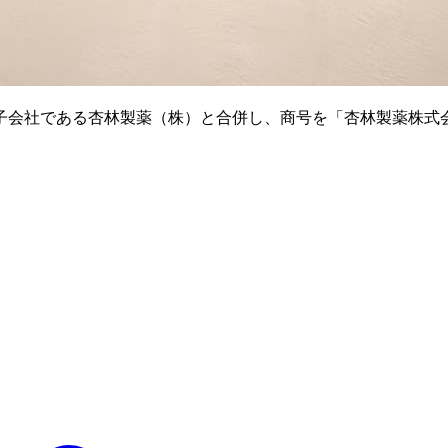
）は子会社である杏林製薬（株）と合併し、商号を「杏林製薬株式