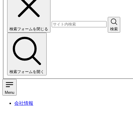
検索フォームを閉じる
検索
検索フォームを開く
Menu
会社情報