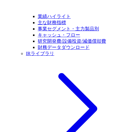
業績ハイライト
主な財務指標
事業セグメント・主力製品別
キャッシュ・フロー
研究開発費/設備投資/減価償却費
財務データダウンロード
IRライブラリ