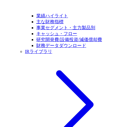
業績ハイライト
主な財務指標
事業セグメント・主力製品別
キャッシュ・フロー
研究開発費/設備投資/減価償却費
財務データダウンロード
IRライブラリ