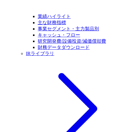
業績ハイライト
主な財務指標
事業セグメント・主力製品別
キャッシュ・フロー
研究開発費/設備投資/減価償却費
財務データダウンロード
IRライブラリ