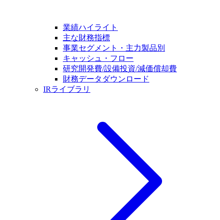
業績ハイライト
主な財務指標
事業セグメント・主力製品別
キャッシュ・フロー
研究開発費/設備投資/減価償却費
財務データダウンロード
IRライブラリ