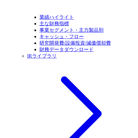
業績ハイライト
主な財務指標
事業セグメント・主力製品別
キャッシュ・フロー
研究開発費/設備投資/減価償却費
財務データダウンロード
IRライブラリ